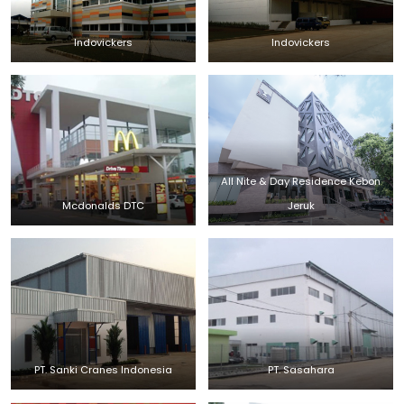
Indovickers
Indovickers
All Nite & Day Residence Kebon
Mcdonalds DTC
Jeruk
PT. Sanki Cranes Indonesia
PT. Sasahara