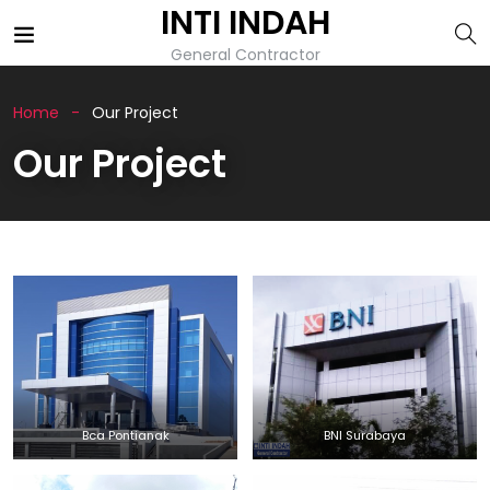
INTI INDAH
General Contractor
Home
Our Project
Our Project
Bca Pontianak
BNI Surabaya