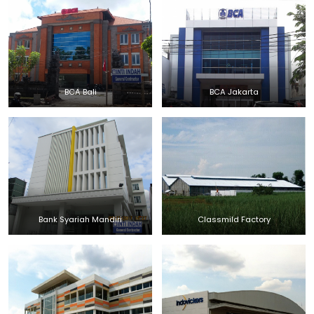
BCA Bali
BCA Jakarta
Bank Syariah Mandiri
Classmild Factory