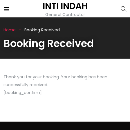
INTI INDAH
General Contractor
Home
Booking Received
Booking Received
Thank you for your booking. Your booking has been
successfully received.
[booking_confirm]